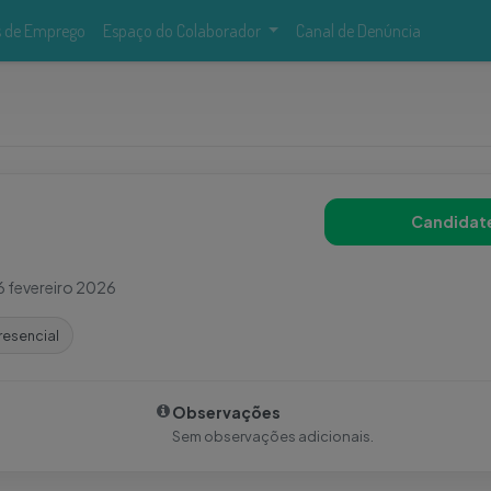
s de Emprego
Espaço do Colaborador
Canal de Denúncia
Candidat
6 fevereiro 2026
resencial
Observações
Sem observações adicionais.