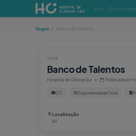
Início
Oportunidade
Vagas
Banco de Talentos
VAGA
Banco de Talentos
Hospital de Clínicas Ijuí
•
Publicada em
1
CLT
Disponibilidade Total
P
Localização
Ijuí