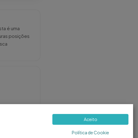
sta é uma
turas posições
usca
Aceito
Política de Cookie