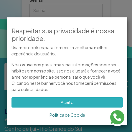
Esqueceu sua senha ?
Clique aqui
Respeitar sua privacidade é nossa
Acessar
prioridade.
Usamos cookies para fornecer a você uma melhor
experiência do usuário.
Nós os usamos para armazenar informações sobre seus
hábitos em nosso site. Isso nos ajudará a fornecer a você
a melhor experiência e personalizar o que você vê.
Clicando neste banner você nos fornecerá permissões
para coletar dados.
Aceito
L O C A L I Z A Ç Ã O
Política de Cookie
Av. David José Martins, 152
Centro de Ijuí - Rio Grande do Sul