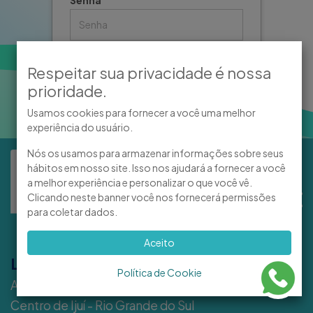
Esqueceu sua senha ?
Clique aqui
Respeitar sua privacidade é nossa
Acessar
prioridade.
Usamos cookies para fornecer a você uma melhor
experiência do usuário.
Nós os usamos para armazenar informações sobre seus
hábitos em nosso site. Isso nos ajudará a fornecer a você
a melhor experiência e personalizar o que você vê.
Clicando neste banner você nos fornecerá permissões
para coletar dados.
Aceito
L O C A L I Z A Ç Ã O
Política de Cookie
Av. David José Martins, 152
Centro de Ijuí - Rio Grande do Sul